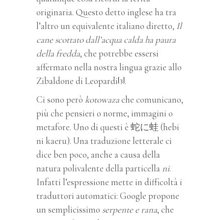
originaria. Questo detto inglese ha tra
l’altro un equivalente italiano diretto,
Il
cane scottato dall’acqua calda ha paura
della fredda
, che potrebbe essersi
affermato nella nostra lingua grazie allo
Zibaldone di Leopardi
.
[3]
Ci sono però
kotowaza
che comunicano,
più che pensieri o norme, immagini o
metafore. Uno di questi è 蛇に蛙 (hebi
ni kaeru). Una traduzione letterale ci
dice ben poco, anche a causa della
natura polivalente della particella
ni
.
Infatti l’espressione mette in difficoltà i
traduttori automatici: Google propone
un semplicissimo
serpente e rana
, che