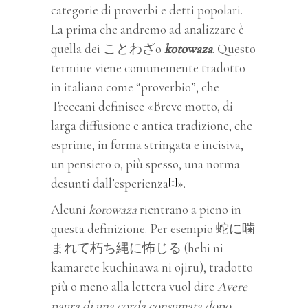
categorie di proverbi e detti popolari.
La prima che andremo ad analizzare è
quella dei ことわざo
kotowaza
. Questo
termine viene comunemente tradotto
in italiano come “proverbio”, che
Treccani definisce «Breve motto, di
larga diffusione e antica tradizione, che
esprime, in forma stringata e incisiva,
un pensiero o, più spesso, una norma
desunti dall’esperienza
».
[1]
Alcuni
kotowaza
rientrano a pieno in
questa definizione. Per esempio 蛇に噛
まれて朽ち縄に怖じる (hebi ni
kamarete kuchinawa ni ojiru), tradotto
più o meno alla lettera vuol dire
Avere
paura di una corda consumata dopo