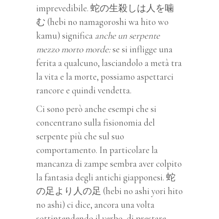
imprevedibile. 蛇の生殺しは人を噛
む (hebi no namagoroshi wa hito wo
kamu) significa
anche un serpente
mezzo morto morde:
se si infligge una
ferita a qualcuno, lasciandolo a metà tra
la vita e la morte, possiamo aspettarci
rancore e quindi vendetta.
Ci sono però anche esempi che si
concentrano sulla fisionomia del
serpente più che sul suo
comportamento. In particolare la
mancanza di zampe sembra aver colpito
la fantasia degli antichi giapponesi. 蛇
の足より人の足 (hebi no ashi yori hito
no ashi) ci dice, ancora una volta
sottintendendo il verbo, di prestare