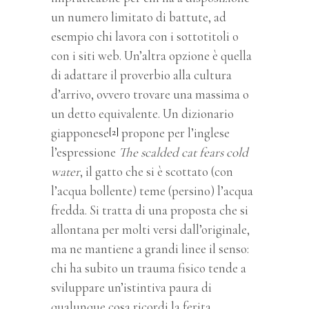
un numero limitato di battute, ad
esempio chi lavora con i sottotitoli o
con i siti web. Un’altra opzione è quella
di adattare il proverbio alla cultura
d’arrivo, ovvero trovare una massima o
un detto equivalente. Un dizionario
giapponese
propone per l’inglese
[2]
l’espressione
The scalded cat fears cold
water
, il gatto che si è scottato (con
l’acqua bollente) teme (persino) l’acqua
fredda. Si tratta di una proposta che si
allontana per molti versi dall’originale,
ma ne mantiene a grandi linee il senso:
chi ha subito un trauma fisico tende a
sviluppare un’istintiva paura di
qualunque cosa ricordi la ferita