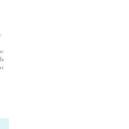
e
me
la
ei