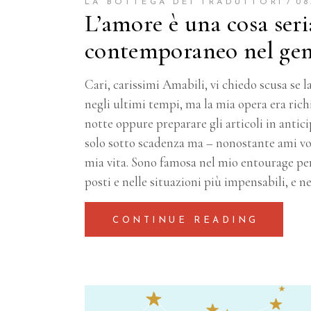
LA BOTTEGA DEI TRADUTTORI
08
L’amore è una cosa seri
contemporaneo nel ge
Cari, carissimi Amabili, vi chiedo scusa se 
negli ultimi tempi, ma la mia opera era richi
notte oppure preparare gli articoli in antici
solo sotto scadenza ma – nonostante ami voi
mia vita. Sono famosa nel mio entourage per
posti e nelle situazioni più impensabili, e n
CONTINUE READING