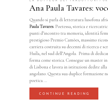
LA BOTTEGA DEI TRADUTTORI
08
Ana Paula Tavares: vo
Quando si parla di letteratura lusofona afr
Paula Tavares
. Poetessa, storica e ricercatr
punti d’incontro tra memoria, identità femmin
prestigioso Premio Camões, massimo ricono
carriera costruita su decenni di ricerca e scr
Huíla, nel sud dell’Angola. Prima di dedicar
forma come storica. Consegue un master in 
di Lisbona e lavora in istituzioni dedite all
angolano. Questa sua duplice formazione no
poetica.
CONTINUE READING