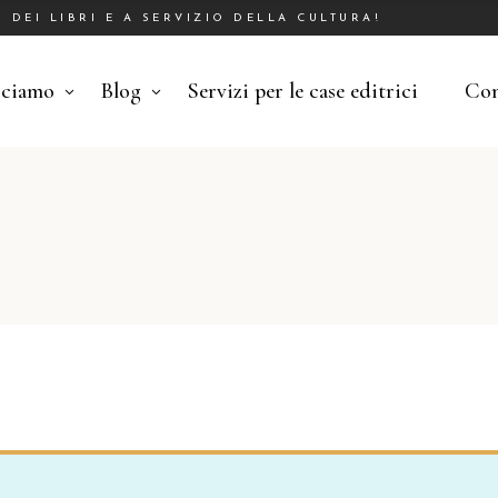
DEI LIBRI E A SERVIZIO DELLA CULTURA!
cciamo
Blog
Servizi per le case editrici
Con