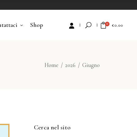
tattaci
Shop
0
€
0,00
No products in the cart.
Home
/
2026
/
Giugno
Cerca nel sito