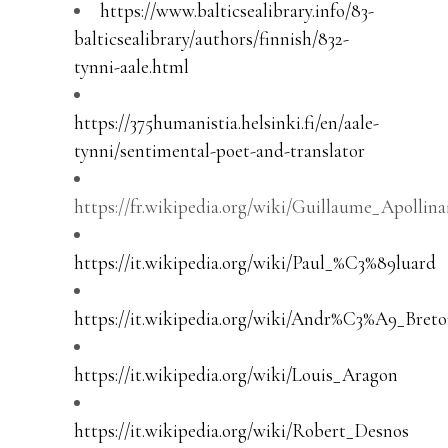
https://www.balticsealibrary.info/83-
balticsealibrary/authors/finnish/832-
tynni-aale.html
https://375humanistia.helsinki.fi/en/aale-
tynni/sentimental-poet-and-translator
https://fr.wikipedia.org/wiki/Guillaume_Apollina
https://it.wikipedia.org/wiki/Paul_%C3%89luard
https://it.wikipedia.org/wiki/Andr%C3%A9_Bret
https://it.wikipedia.org/wiki/Louis_Aragon
https://it.wikipedia.org/wiki/Robert_Desnos