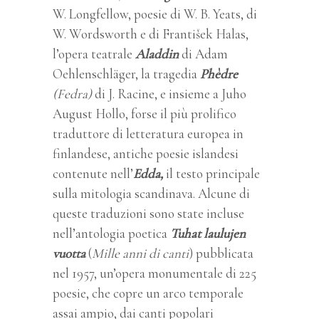
W. Longfellow, poesie di
W. B. Yeats, di
W. Wordsworth e di
František Halas
,
l’opera teatrale
Aladdin
di
Adam
Oehlenschläge
r,
la tragedia
Phèdre
(Fedra)
di J. Racine, e insieme a
Juho
August Hollo, forse il più prolifico
traduttore di letteratura europea in
finlandese, antiche poesie islandesi
contenute nell’
Edda,
il testo principale
sulla mitologia scandinava. Alcune di
queste traduzioni sono state incluse
nell’antologia poetica
Tuhat laulujen
vuotta
(
Mille anni di canti
) pubblicata
nel 1957, un’opera monumentale di 225
poesie, che copre un arco temporale
assai ampio, dai canti popolari