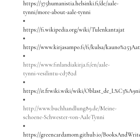
https://375humanistia.helsinki.fi/de/aale-
tynni/more-about-aale-tynni
https://fi.wikipedia.org/wiki/Tulenkantajat
https://www.kirjasampo.fi/fi/kulsa/kauno%253Aat
https://www.finlandiakirja.fi/en/aale-
tynni-vesilintu-cd782d
https://it.frwiki.wiki/wiki/Oblast_de_L%C3%A9n
http://www.buchhandlung89.de/Meine-
schoene-Schwester-von-AaleTynni
https://greencardamom.github.io/BooksAndWrite