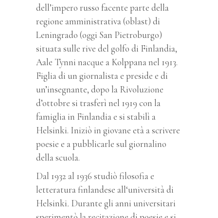
dell’impero russo facente parte della
regione amministrativa (oblast)
di
Leningrado (oggi San Pietroburgo)
situata sulle rive del golfo di Finlandia,
Aale Tynni nacque a Kolppana nel 1913.
Figlia di un giornalista e preside e di
un’insegnante, dopo la Rivoluzione
d’ottobre si trasferì nel 1919 con la
famiglia in Finlandia e si stabilì a
Helsinki. Iniziò in giovane età a scrivere
poesie e a pubblicarle sul giornalino
della scuola.
Dal 1932 al 1936 studiò filosofia e
letteratura finlandese all‘università di
Helsinki
.
Durante gli anni universitari
sperimentò la recitazione di poesie e si