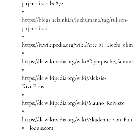
jarjen-aika-ab0872
https://blogs.helsinki.fi/luxhumana/tag/tulisen-
jarjen-aika/
https://it.wikipedia.org/wiki/Arte_ai_Giochi_olim
https://de.wikipedia.org/wiki/Olympische_Somme
https://de.wikipedia.org/wiki/Aleksis-
Kivi-Preis
https://de.wikipedia.org/wiki/Mauno_Koivisto
https://de.wikipedia.org/wiki/Akademie_von_Fin
loquis.com