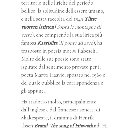
territorio nelle liriche del periodo
bellico, la solitudine dell’essere umano,
e nella sesta raccolta del 1949
Ylitse
vuorten lasisten
(
Sopra le montagne di
vetro
)
, che comprende la sua lirica più
famosa
Kaarisilta
(
Il ponte ad arco
),
ha
trasposto in poesia
motivi fiabeschi.
Molte delle sue poesie sono state
ispirate dal sentimento provato per il
poeta Martti Haavio, sposato nel 1960 e
del quale pubblicò la corrispondenza e
gli appunti.
Ha tradotto molto, principalmente
dall’inglese e dal francese: i sonetti di
Shakespeare, il dramma di Henrik
Ibsen
Brand
,
The song of Hiawatha
di H.