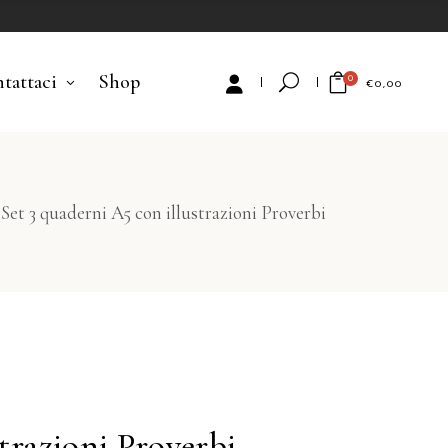
tattaci
Shop
0
€
0,00
No products in the cart.
/
Set 3 quaderni A5 con illustrazioni Proverbi
trazioni Proverbi