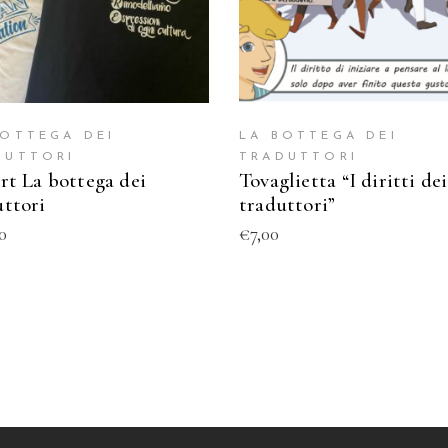
BOTTEGA DEI
LA BOTTEGA DEI
DUTTORI
TRADUTTORI
rt La bottega dei
Tovaglietta “I diritti dei
uttori
traduttori”
0
€
7,00