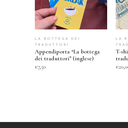
LA BOTTEGA DEI
LA 
TRADUTTORI
TRA
Appendiporta “La bottega
T-shi
dei traduttori” (inglese)
trad
€
7,50
€
20,0