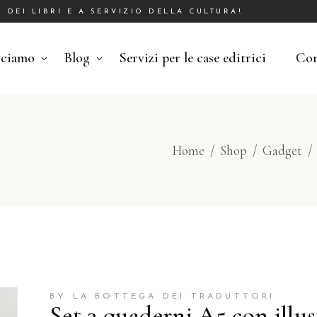
DEI LIBRI E A SERVIZIO DELLA CULTURA!
cciamo
Blog
Servizi per le case editrici
Con
Home
/
Shop
/
Gadget
BY LA BOTTEGA DEI TRADUTTORI
Set 3 quaderni A5 con illus