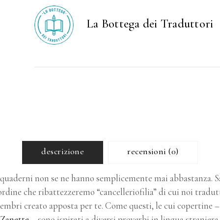
quantity
La Bottega dei Traduttori
descrizione
recensioni (0)
i quaderni non se ne hanno semplicemente mai abbastanza. Sa
rdine che ribattezzeremo “cancelleriofilia” di cui noi tradut
embri creato apposta per te. Come questi, le cui copertine – 
Zanette
– sono ispirati a diversi proverbi in lingua straniera.