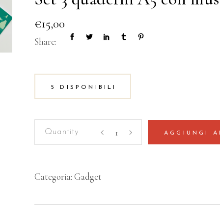
€
15,00
Share:
5 DISPONIBILI
Set
AGGIUNGI A
3
quaderni
A5
Categoria:
Gadget
con
illustrazioni
Proverbi