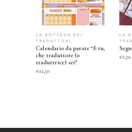
LA BOTTEGA DEI
LA 
TRADUTTORI
TRA
Calendario da parate “E tu,
Segn
che traduttore (o
€
1,20
traduttrice) sei?
€
12,50