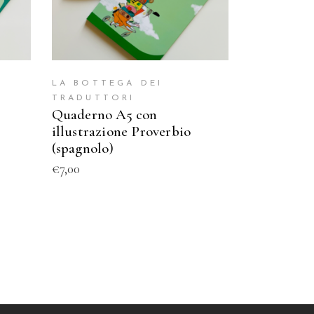
LA BOTTEGA DEI
TRADUTTORI
Quaderno A5 con
illustrazione Proverbio
(spagnolo)
€
7,00