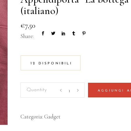
(italiano)
€
7,50
Share:
12 DISPONIBILI
Appendiporta
AGGIUNGI A
"La
bottega
dei
Categoria:
Gadget
traduttori"
(italiano)