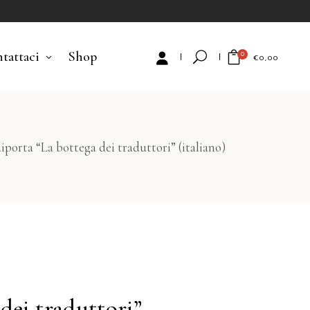
tattaci
Shop
0
€
0,00
No products in the cart.
porta “La bottega dei traduttori” (italiano)
dei traduttori”