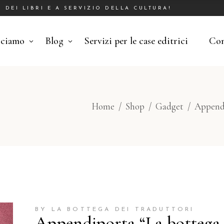
DEI LIBRI E A SERVIZIO DELLA CULTURA!
cciamo
Blog
Servizi per le case editrici
Con
Home
/
Shop
/
Gadget
/
Appendi
BY LA BOTTEGA DEI TRADUTTORI
Appendiporta “La bottega 