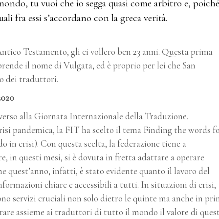
l mondo, tu vuoi che io segga quasi come arbitro e, poich
quali fra essi s’accordano con la greca verità.
’Antico Testamento, gli ci vollero ben 23 anni. Questa prima
rende il nome di Vulgata, ed è proprio per lei che San
o dei traduttori.
2020
verso alla Giornata Internazionale della Traduzione.
isi pandemica, la FIT ha scelto il tema Finding the words fo
o in crisi). Con questa scelta, la federazione tiene a
e, in questi mesi, si è dovuta in fretta adattare a operare
 quest’anno, infatti, è stato evidente quanto il lavoro del
ormazioni chiare e accessibili a tutti. In situazioni di crisi,
ono servizi cruciali non solo dietro le quinte ma anche in pr
rare assieme ai traduttori di tutto il mondo il valore di ques