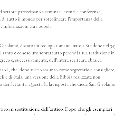
el settore partecipano a seminari, eventi e conferenze,
i di tutto il mondo per sottolineare l’importanza della
e informazioni tra i popoli.
irolamo, è stato un teologo romano, nato a Stridone nel 34
l santo è conosciuto soprattutto perché la sua traduzione in
reco e, successivamente, dell’intera scrittura ebraica.
aso I, che, dopo averlo assunto come segretario e consigliere
eli e di Itala, una versione della Bibbia realizzata non
eca dei Settanta. Questa fu la risposta che diede San Girolamo
ro in sostituzione dell’antico. Dopo che gli esemplari