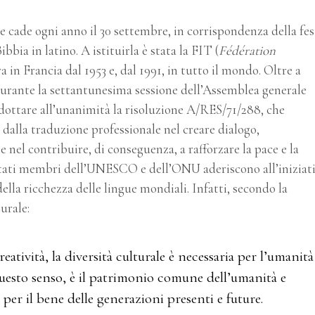
 cade ogni anno il 30 settembre, in corrispondenza della fes
bia in latino. A istituirla è stata la FIT (
Fédération
ra in Francia dal 1953 e, dal 1991, in tutto il mondo. Oltre a
 durante la settantunesima sessione dell’Assemblea generale
 adottare all’unanimità la risoluzione A/RES/71/288, che
o dalla traduzione professionale nel creare dialogo,
 nel contribuire, di conseguenza, a rafforzare la pace e la
 stati membri dell’UNESCO e dell’ONU aderiscono all’iniziat
ella ricchezza delle lingue mondiali. Infatti, secondo la
urale:
tività, la diversità culturale è necessaria per l’umanità
 questo senso, è il patrimonio comune dell’umanità e
per il bene delle generazioni presenti e future.