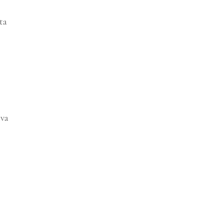
ta
iva