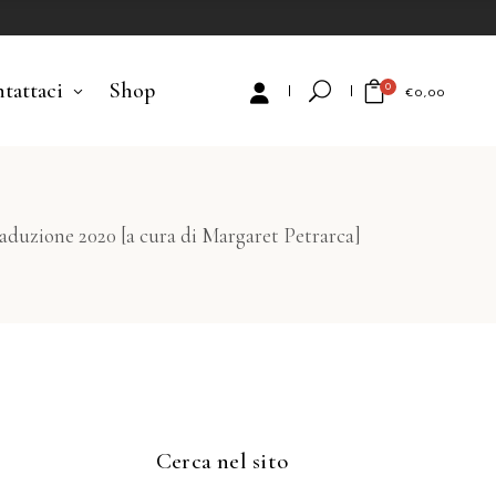
tattaci
Shop
0
€
0,00
No products in the cart.
raduzione 2020 [a cura di Margaret Petrarca]
Cerca nel sito