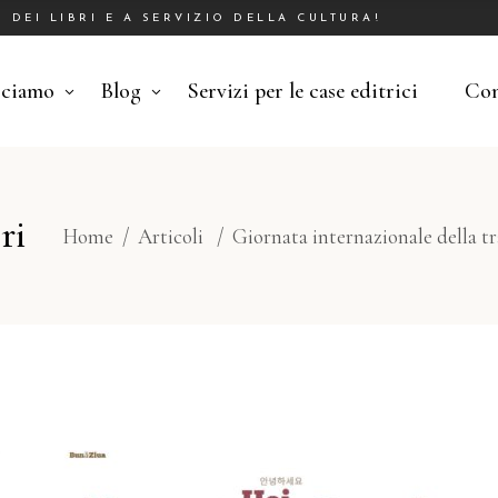
DEI LIBRI E A SERVIZIO DELLA CULTURA!
cciamo
Blog
Servizi per le case editrici
Con
ri
Home
/
Articoli
/
Giornata internazionale della t