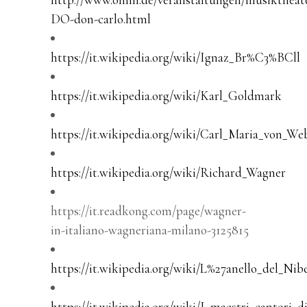
DO-don-carlo.html
https://it.wikipedia.org/wiki/Ignaz_Br%C3%BCll
https://it.wikipedia.org/wiki/Karl_Goldmark
https://it.wikipedia.org/wiki/Carl_Maria_von_We
https://it.wikipedia.org/wiki/Richard_Wagner
https://it.readkong.com/page/wagner-
in-italiano-wagneriana-milano-3125815
https://it.wikipedia.org/wiki/L%27anello_del_Nib
https://it.wikipedia.org/wiki/I_maestri_cantori_