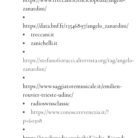
zanardini/
https://data.bnf.fr/13546897/angelo_zanardini/
treccani.it
zanichelli.it
https://stefanofiorucci.altervista.org/tag/angelo-
zanardini/
https://www.saggiatoremusicale.it/emilien-
rouvier-trieste-udine/
radioswissclassic
https://www.conoscerevenezia.it/?
p=60308
https://it.wikipedia.org/wiki/Giulio_Ricordi