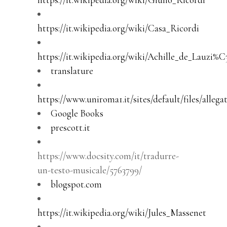
https://it.wikipedia.org/wiki/Casa_Ricordi
https://it.wikipedia.org/wiki/Achille_de_Lauzi%
translature
https://www.uniroma1.it/sites/default/files/allega
Google Books
prescott.it
https://www.docsity.com/it/tradurre-
un-testo-musicale/5763799/
blogspot.com
https://it.wikipedia.org/wiki/Jules_Massenet