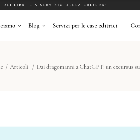
DEI LIBRI E A SERVIZIO DELLA CULTURA!
cciamo
Blog
Servizi per le case editrici
Con
e
/
Articoli
/
Dai dragomanni a ChatGPT: un excursus sull’