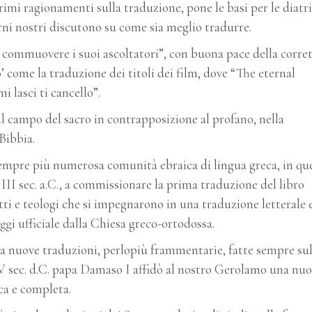
imi ragionamenti sulla traduzione, pone le basi per le diatr
orni nostri discutono su come sia meglio tradurre.
e, commuovere i suoi ascoltatori”, con buona pace della corre
’ come la traduzione dei titoli dei film, dove “The eternal
 lasci ti cancello”.
ul campo del sacro in contrapposizione al profano, nella
 Bibbia.
 sempre più numerosa comunità ebraica di lingua greca, in qu
 III sec. a.C., a commissionare la prima traduzione del libro
tti e teologi che si impegnarono in una traduzione letterale 
ggi ufficiale dalla Chiesa greco-ortodossa.
ò a nuove traduzioni, perlopiù frammentarie, fatte sempre sul
 IV sec. d.C. papa Damaso I affidò al nostro Gerolamo una nu
ica e completa.