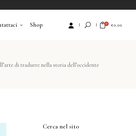
tattaci
Shop
0
€
0,00
No products in the cart.
arte di tradurre nella storia dell’occidente
Cerca nel sito