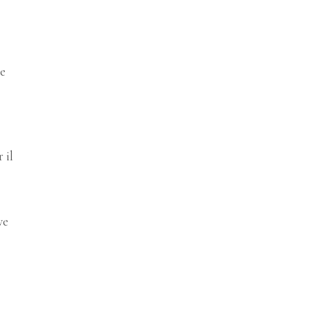
re
 il
ve