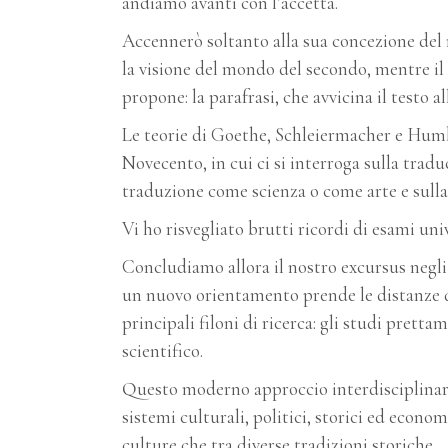
andiamo avanti con l’accetta.
Accennerò soltanto alla sua concezione del 
la visione del mondo del secondo, mentre il
propone: la parafrasi, che avvicina il testo all
Le teorie di Goethe, Schleiermacher e Humbo
Novecento, in cui ci si interroga sulla tradu
traduzione come scienza o come arte e sulla 
Vi ho risvegliato brutti ricordi di esami uni
Concludiamo allora il nostro excursus negli
un nuovo orientamento prende le distanze da
principali filoni di ricerca: gli studi pretta
scientifico.
Questo moderno approccio interdisciplinar
sistemi culturali, politici, storici ed econo
culture che tra diverse tradizioni storiche.