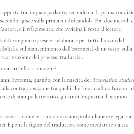
rapporto tra lingua e parlante, secondo cui la prima condizi
 secondo agisce sulla prima modificandola. E ai due metodi 
’autore, e il rifacimento, che avvicina il testo al lettore.
ldt vengono riprese e rielaborate per tutto l’inizio del
cibilità e sul mantenimento dell’estraneità di un testo, sulla
teorizzazione dei processi traduttivi.
versitari sulla traduzione?
 anni Settanta, quando, con la nascita dei
Translation Studies
lla contrapposizione tra quelli che fino ad allora furono i 
mente di stampo letterario e gli studi linguistici di stampo
e mostra come le traduzioni siano profondamente legate a
mici. E pone la figura del traduttore come mediatore sia tra