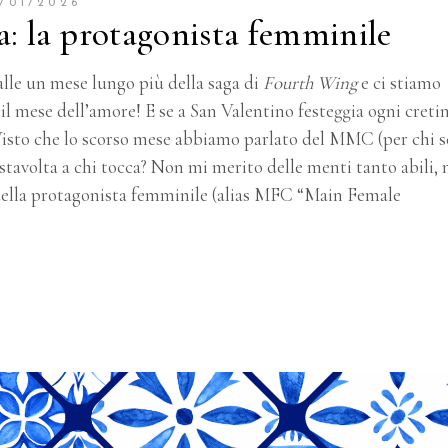
/01/2026
a: la protagonista femminile
palle un mese lungo più della saga di
Fourth Wing
e ci stiamo
il mese dell’amore!
E se a San Valentino festeggia ogni creti
isto che lo scorso mese abbiamo parlato del MMC (per chi s
stavolta a chi tocca?
Non mi merito delle menti tanto abili,
, della protagonista femminile (alias MFC “Main Female