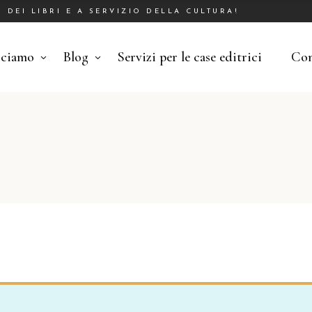
DEI LIBRI E A SERVIZIO DELLA CULTURA!
cciamo
Blog
Servizi per le case editrici
Con