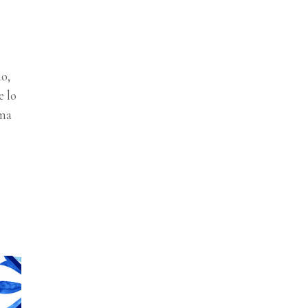
no,
e lo
 ma