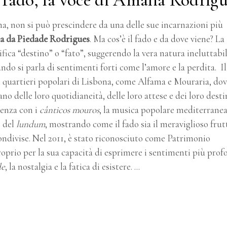
na, non si può prescindere da una delle sue incarnazioni più
a da Piedade Rodrigues
.
Ma cos’è il fado e da dove viene?
La
nifica “destino” o “fato”, suggerendo la vera natura ineluttabil
ndo si parla di sentimenti forti come l’amore e la perdita. Il
i quartieri popolari di Lisbona, come Alfama e Mouraria, do
o delle loro quotidianeità, delle loro attese e dei loro desti
denza con i
cânticos mouros
, la musica popolare mediterranea,
i del
lundum
, mostrando come il fado sia il meraviglioso frut
ondivise. Nel 2011, è stato riconosciuto come Patrimonio
rio per la sua capacità di esprimere i sentimenti più prof
de
, la nostalgia e la fatica di esistere.