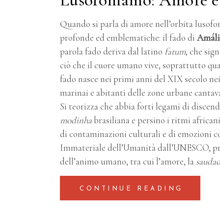
Quando si parla di amore nell’orbita lusofo
profonde ed emblematiche: il fado di
Amáli
parola fado deriva dal latino
fatum
, che sig
ciò che il cuore umano vive, soprattutto qua
fado nasce nei primi anni del XIX secolo ne
marinai e abitanti delle zone urbane cantavan
Si teorizza che abbia forti legami di discen
modinha
brasiliana e persino i ritmi african
di contaminazioni culturali e di emozioni c
Immateriale dell’Umanità dall’UNESCO, prop
dell’animo umano, tra cui l’amore, la
sauda
CONTINUE READING