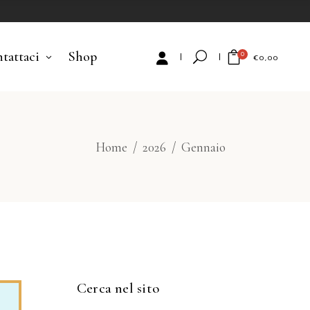
tattaci
Shop
0
€
0,00
No products in the cart.
Home
/
2026
/
Gennaio
Cerca nel sito