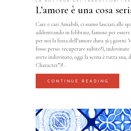
LA BOTTEGA DEI TRADUTTORI
29
L’amore è una cosa seri
Care e cari Amabili, ci siamo lasciati alle s
addentrando in febbraio, famoso per essere 
per noi la festa dell’amore dura 365 giorni.
V
fosse perso: recuperare subito!), indovinate 
avete indovinato, oggi la scena è tutta sua
Character”)!
CONTINUE READING