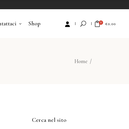
tattaci
Shop
0
€
0,00
No products in the cart.
Home
/
Cerca nel sito