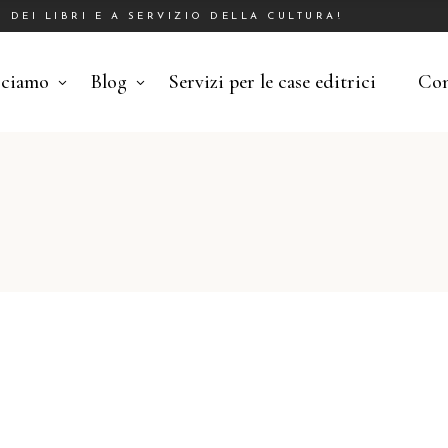
DEI LIBRI E A SERVIZIO DELLA CULTURA!
cciamo
Blog
Servizi per le case editrici
Con