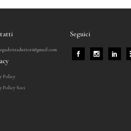
tatti
Seguici
tegadeitraduttori@gmail.com
acy
y Policy
y Policy Soci