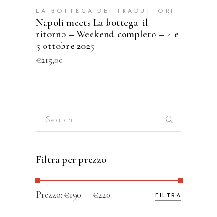
LA BOTTEGA DEI TRADUTTORI
Napoli meets La bottega: il
ritorno – Weekend completo – 4 e
5 ottobre 2025
€
215,00
Search
for:
Filtra per prezzo
Prezzo
Prezzo
Prezzo:
€190
—
€220
FILTRA
Min
Max