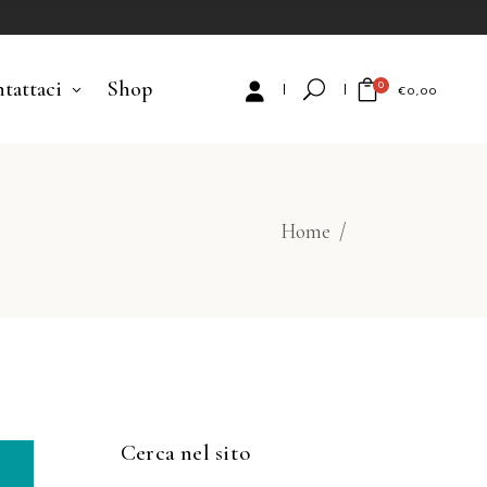
tattaci
Shop
0
€
0,00
No products in the cart.
Home
/
Cerca nel sito