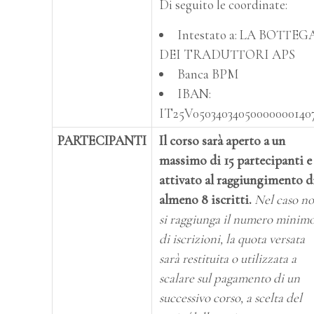
Di seguito le coordinate:
Intestato a: LA BOTTEG
DEI TRADUTTORI APS
Banca BPM
IBAN:
IT25V05034034050000000140
PARTECIPANTI
Il corso sarà aperto a un
massimo di 15 partecipanti e
attivato al raggiungimento d
almeno 8 iscritti.
Nel caso n
si raggiunga il numero minim
di iscrizioni, la quota versata
sarà restituita o utilizzata a
scalare sul pagamento di un
successivo corso, a scelta del