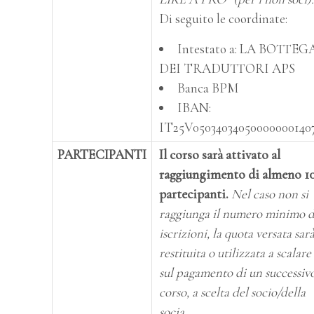
Di seguito le coordinate:
Intestato a: LA BOTTEG
DEI TRADUTTORI APS
Banca BPM
IBAN:
IT25V05034034050000000140
PARTECIPANTI
Il corso sarà attivato al
raggiungimento di almeno 1
partecipanti.
Nel caso non si
raggiunga il numero minimo d
iscrizioni, la quota versata sar
restituita o utilizzata a scalare
sul pagamento di un successiv
corso, a scelta del socio/della
socia.