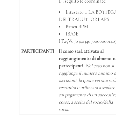
Di seguito le coordinate:
Intestato a: LA BOTTEG
DEI TRADUTTORI APS
Banca BPM
IBAN:
IT25V05034034050000000140
PARTECIPANTI
Il corso sarà attivato al
raggiungimento di almeno 1
partecipanti.
Nel caso non si
raggiunga il numero minimo d
iscrizioni, la quota versata sar
restituita o utilizzata a scalare
sul pagamento di un successiv
corso, a scelta del socio/della
socia.